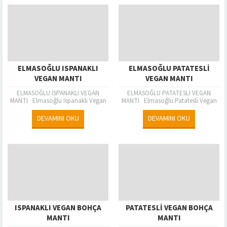
ELMASOĞLU ISPANAKLI
ELMASOĞLU PATATESLİ
VEGAN MANTI
VEGAN MANTI
ELMASOĞLU ISPANAKLI VEGAN
ELMASOĞLU PATATESLİ VEGAN
MANTI Elmasoğlu Ispanaklı Vegan
MANTI Elmasoğlu Patatesli Vegan
Mantı,Vegan,Vejetaryen Mantı
Mantı,Vegan,Vejetaryen Mantı
Sevenlere Hayvansal Ürün
Sevenlere Hayvansal Ürün
DEVAMINI OKU
DEVAMINI OKU
Tüketmeyenlere Özel Üretilmiş Mantı.
Tüketmeyenlere Özel Üretilmiş Mantı.
İçeriğinde Yumurta ve...
İçeriğinde Yumurta ve...
ISPANAKLI VEGAN BOHÇA
PATATESLİ VEGAN BOHÇA
MANTI
MANTI