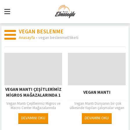
VEGAN BESLENME
Anasayfa
»
vegan beslenmeEtiketi
VEGAN MANTI ÇEŞITLERIMIZ
VEGAN MANTI
MIGROS MAĞAZALARINDA 1
Vegan Mantı Çeşitlerimiz Migros ve
Vegan Mantı Dünyanın bir çok
Macro Center Mağazalarında
ülkesinde Yapılan çalışmalar vegan
Elmasoğlu Ispanaklı Bohça Vegan
beslenme tarzının sağlığımız üzerine
Mantı ve Elmasoğlu Ispanaklı
sayısız olumlu etkisinin olabileceğini
DEVAMINI OKU
DEVAMINI OKU
Pelmeni Vegan Mantı Çeşitlerimiz...
gösteriyor. Özellikle kalp-damar
hastalıkları...